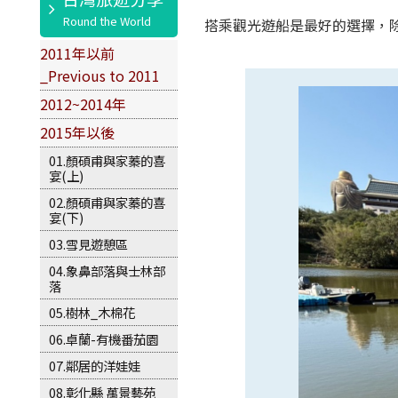
搭乘觀光遊船是最好的選擇，
2011年以前
_Previous to 2011
2012~2014年
2015年以後
01.顏碩甫與家蓁的喜
宴(上)
02.顏碩甫與家蓁的喜
宴(下)
03.雪見遊憩區
04.象鼻部落與士林部
落
05.樹林_木棉花
06.卓蘭-有機番茄園
07.鄰居的洋娃娃
08.彰化縣 萬景藝苑