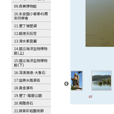
09.奇美博物館
10.永安國小畢業45周
年同學會
11.墾丁後壁湖
12.鹿港天后宮
13.清水紫雲巖
14.國立海洋生物博物
館(上)
15.國立海洋生物博物
館(下)
16.深澳漁港-大象石
17.佳樂水風景區
18.黃金瀑布
19.墾丁-龍磐公園
04
05
06
07
20.南雅奇石
21.屏東彩稻藝術節