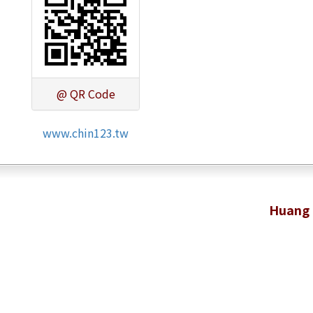
@ QR Code
www.chin123.tw
Huang 