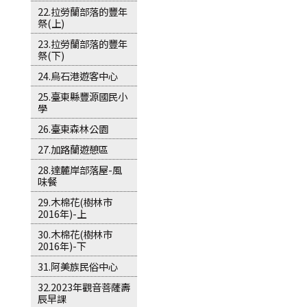
22.拉勞蘭部落的豐年
祭(上)
23.拉勞蘭部落的豐年
祭(下)
24.烏石港遊客中心
25.臺東縣豐源國民小
學
26.臺東森林公園
27.加路蘭遊憩區
28.達麓岸部落屋-風
味餐
29.木棉花(樹林市
2016年)-上
30.木棉花(樹林市
2016年)-下
31.阿美族民俗中心
32.2023年觀音菩薩壽
辰早課