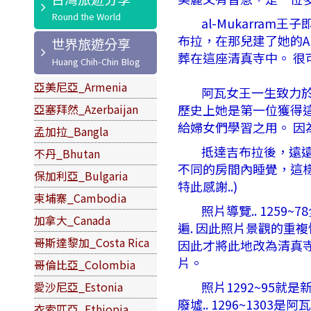
al-Mukarram
布拉，在那兒建了她的Al-
世界旅遊分享
葬在這座清真寺中。 很可
亞美尼亞_Armenia
阿瓦女王一生致力於伊斯
歷史上她是第一位獲得這
亞塞拜然_Azerbaijan
給婦女們學習之用。 因為女
孟加拉_Bangla
抵達吉布拉後，遠遠的就
不丹_Bhutan
不同的房間內睡覺，這
保加利亞_Bulgaria
特此感謝..)
柬埔寨_Cambodia
照片導覽.. 1259
加拿大_Canada
遍. 因此照片景觀的重複
哥斯達黎加_Costa Rica
因此才將此地改為清真寺.
片。
哥倫比亞_Colombia
照片1292~95就是新
愛沙尼亞_Estonia
廢墟.. 1296~13
衣索匹亞_Ethiopia