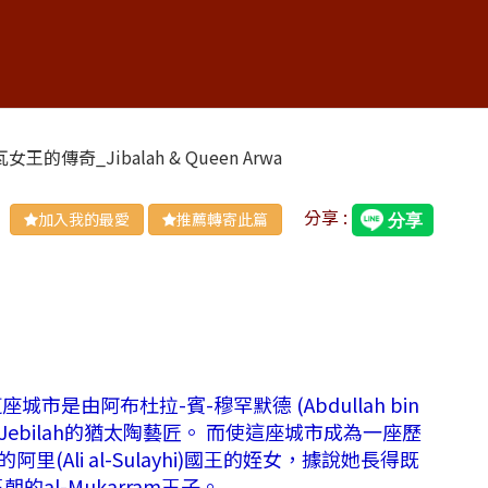
的傳奇_Jibalah & Queen Arwa
分享 :
加入我的最愛
推薦轉寄此篇
. 這座城市是由阿布杜拉-賓-穆罕默德 (Abdullah bin
Jebilah的猶太陶藝匠。 而使這座城市成為一座歷
朝的阿里(Ali al-Sulayhi)國王的姪女，據說她長得既
al-Mukarram王子。