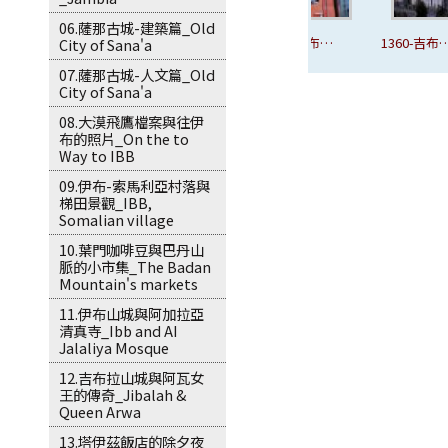
06.薩那古城-建築篇_Old
1355-吉布拉-
1357-吉布拉
1358-吉布拉
1360-吉布
City of Sana'a
小毛驢.JPG
山城.JPG
山城.JPG
山城.JPG
07.薩那古城-人文篇_Old
City of Sana'a
08.大漠飛鷹檔案與往伊
布的照片_On the to
Way to IBB
09.伊布-索馬利亞村落與
梯田景觀_IBB,
Somalian village
10.葉門咖啡豆與巴丹山
脈的小市集_The Badan
Mountain's markets
11.伊布山城與阿加拉亞
清真寺_Ibb and AI
Jalaliya Mosque
12.吉布拉山城與阿瓦女
王的傳奇_Jibalah &
Queen Arwa
13.塔伊茲飯店的除夕夜