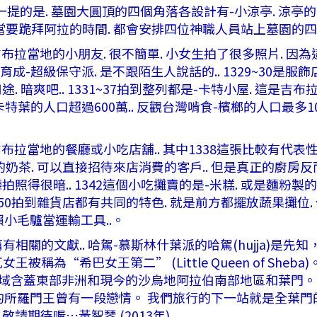
一提的是. 墓園大圓頂的四個角落各設計有-小涼亭. 涼亭
前每當要跪拜阿拉的時間. 都會安排四位神職人員站上墓園的四
布拉當地的小朋友. 很不簡單. 小女生拍了很多照片. 因為
育成-超級保守派. 是不跟陌生人說話的.. 1329~30是服
途. 暗爽吧.. 1331~37拍到整列都是-卡特小屋. 這
-卡特葉的人口超過600萬.. 反觀台灣啃食-檳榔的人口最多1
吉布拉當地的餐廳或小吃店舖.. 其中1338這張比較有代
壺的奶茶. 可以直接招待來店消費的客戶.. 但是真正的廚房反
拍照得很暗.. 1342這個小吃攤賣的是-米糕. 或是麵粉製的
8~50拍到雜貨店都有共同的特色. 就是前方都擺放蔬果攤位. 代
小毛驢當運輸工具..。
關的文獻.. 哈駕-慕斯林什葉派的哈駕(hujja)是
瓦女王被稱為“希巴女王第二” (Little Queen of S
疆域含蓋東部非洲和現今的沙烏地阿拉伯南部地區和葉門。
所羅門王曾有一段戀情。 我們旅行的下一站就是全葉門的第
敬請期待喔…黃智琴 (2013年)