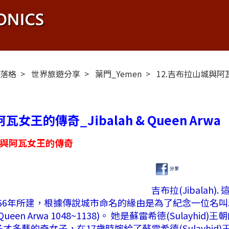
布落格
世界旅遊分享
葉門_Yemen
12.吉布拉山城與阿瓦女王
女王的傳奇_Jibalah & Queen Arwa
城與阿瓦女王的傳奇
吉布拉(Jibalah)
於1066年所建，根據傳說城市命名的緣由是為了紀念一位名叫
n Arwa 1048~1138)。 她是蘇雷希德(Sulayhid)王
藝的奇女子，在17歲時嫁給了蘇雷希德(Sulayhid)王朝的