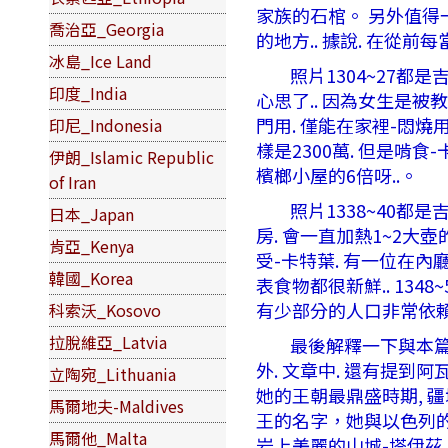
家族的石棺。 另外值得
喬治亞_Georgia
的地方.. 據說. 在從
冰島_Ice Land
照片1304~27都是吉
印度_India
心思了.. 因為女生是被教
門用. 僅能在家裡-悶燒用
印尼_Indonesia
樣是2300萬. 但是啃食
伊朗_Islamic Republic
檳榔小屋的6倍呀..。
of Iran
照片1338~40都是
日本_Japan
房. 會一直加熱1~2大
肯亞_Kenya
受-卡特葉. 有一位在內廳
韓國_Korea
表食物都很新鮮.. 134
有少部分的人口非常依賴
科索沃_Kosovo
拉脫維亞_Latvia
最後解釋一下與本篇有相
外. 文章中. 還有提到阿
立陶宛_Lithuania
她的王朝最鼎盛時期, 
馬爾地夫-Maldives
王的名字，她與以色列的
馬爾他_Malta
岩上美麗的山城-塔伊茲. 