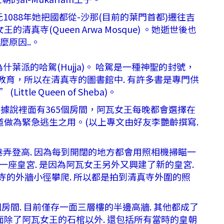
1088年她把國都從-沙那(目前的葉門首都)遷往吉
真寺(Queen Arwa Mosque) 。她逝世後也
麼原因..。
的哈駕(Hujja)。 哈駕是一種神聖的封號，
教育，所以在清真寺的圖書館中. 有許多書是專門供
 Queen of Sheba)。
據說裡面有365個房間，阿瓦女王每晚都會選擇在
做為緊急逃生之用。(以上專文由好友李艷齡撰寫.
與巷弄登高. 因為每到開闊的地方都會用照相機掃瞄一
身是一座皇宮. 是因為阿瓦女王另外又興建了新的皇宮.
清真寺的外牆小徑攀爬. 所以都是拍到清真寺外圍的照
個房間. 目前僅存一面三層樓的半邊高牆. 其他都成了
. 裡面除了阿瓦女王的石棺以外. 還包括所有當時的皇朝