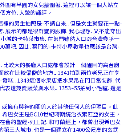
的外圍有半圓的女兒牆圍著. 這裡可以讓一個人站立
個方位. 大聲的誦經。
這裡的男生拍照是-不請自來.. 但是女生就要花一點-
飾店. 展示的都是很鮮艷的服飾. 我心理想. 又不能穿出
是吉布拉小城的卡特葉市集. 在葉門雖然人口跟台灣幾乎一
00萬吧. 因此. 葉門的-卡特小屋數量也應該是台灣-
表性. 比較大的餐廳入口處都會設計一個醒目的高台廚
而放在比較偏僻的地方.. 1341拍到兩位老兄正在享
-發糕.. 1343這個冰果店把水果吊在門口當裝飾. 代
表還兼賣蔬菜與水果.. 1353~55拍到小毛驢. 還是
先知，或擁有與神的關係大於其他任何人的伊瑪目。此
heba)。希巴女王是BC10世紀時期統治衣索匹亞的女王，
在舊約聖經-列王記. 和可蘭經上，都曾出現希巴女
三大城市. 也是一個建立在1400公尺高的玄武