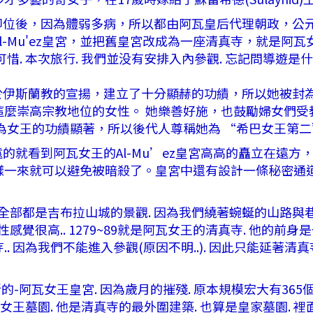
王子即位後，因為體弱多病，所以都由阿瓦皇后代理朝政，公元
Mu'ez皇宮，並把舊皇宮改成為一座清真寺，就是阿瓦女王的清
惜. 本次旅行. 我們並没有安排入內參觀. 忘記問導遊是什
蘭教的宣揚，建立了十分顯赫的功績，所以她被封為什葉派
麼崇高宗教地位的女性。 她樂善好施，也鼓勵婦女們受
王的功績顯著，所以後代人尊稱她為 “希巴女王第二” (Little
看到阿瓦女王的Al-Mu’ez皇宮高高的矗立在遠方，
樣一來就可以避免被暗殺了。皇宮中還有設計一條秘密通道
~78全部都是吉布拉山城的景觀. 因為我們繞著蜿蜒的山路
性感覺很高.. 1279~89就是阿瓦女王的清真寺. 他的前
. 因為我們不能進入參觀(原因不明..). 因此只能延著
的-阿瓦女王皇宮. 因為歲月的摧殘. 原本規模宏大有365
03是阿瓦女王墓園. 他是清真寺的最外圍建築. 也算是皇家墓園