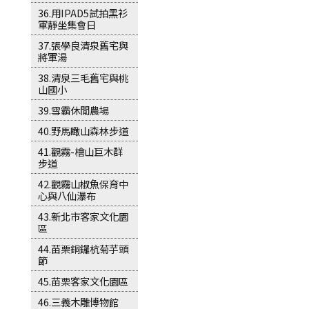
36.用IPAD5試拍黑衫
軍靜坐集會日
37.張學良清泉舊宅與
將軍湯
38.清泉三毛舊宅與桃
山國小
39.雪霸休閒農場
40.野馬瞰山森林步道
41.觀霧-檜山巨木群
步道
42.觀霧山椒魚保育中
心與八仙瀑布
43.新北市客家文化園
區
44.苗栗銅鑼杭菊芋頭
節
45.苗栗客家文化園區
46.三義木雕博物館