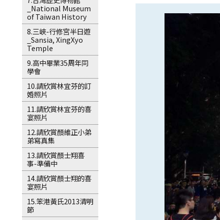
_National Museum
of Taiwan History
8.三峽-行修宮半日遊
_Sansia, XingXyo
Temple
9.高中畢業35周年同
學會
10.請欣賞林宜芬的訂
婚照片
11.請欣賞林宜芬的喜
宴照片
12.請欣賞顏維正小弟
弟寫真集
13.請欣賞顏士翔喜
事-準備中
14.請欣賞顏士翔的喜
宴照片
15.笨港黃氏2013清明
節