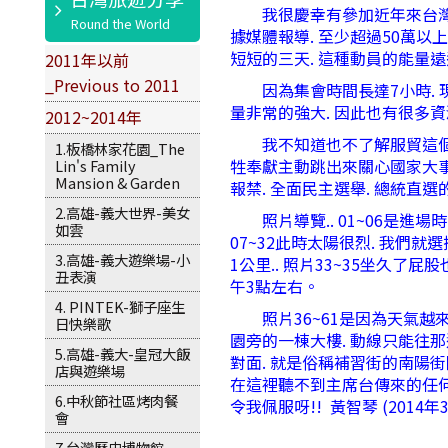
我很慶幸有參加近年來台灣規模
據媒體報導. 至少超過50萬
短短的三天. 這種動員的能量
2011年以前
_Previous to 2011
因為集會時間長達7小時. 現
量非常的強大. 因此也有很多
2012~2014年
我不知道也不了解服貿這個議題
1.板橋林家花園_The
牲奉獻主動跳出來關心國家大事.
Lin's Family
Mansion & Garden
報禁. 全面民主選舉. 總統直
2.高雄-義大世界-美女
照片導覽.. 01~06是進場
如雲
07~32此時太陽很烈. 我們
3.高雄-義大遊樂場-小
1公里.. 照片33~35坐久了
丑表演
午3點左右。
4. PINTEK-獅子座生
照片36~61是因為天氣越來越冷
日快樂歌
園旁的一棟大樓. 動線只能往那
5.高雄-義大-皇冠大飯
對面. 就是俗稱補習街的南陽街
店與遊樂場
在這裡聽不到主席台傳來的任何聲
6.中秋節社區烤肉餐
令我佩服呀!! 黃智琴 (2014年3
會
7.台灣歷史博物館