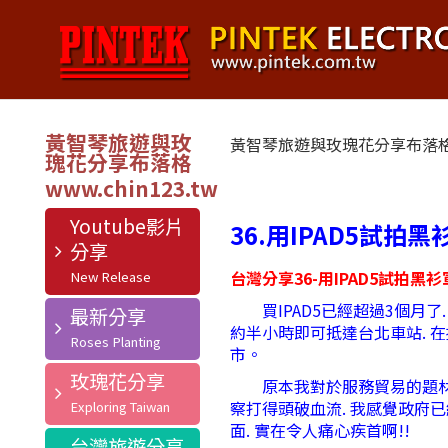
黃智琴旅遊與玫
黃智琴旅遊與玫瑰花分享布落
瑰花分享布落格
Youtube影片
36.用IPAD5試拍
分享
台灣分享36-用IPAD5試拍黑
買IPAD5已經超過3個月了.
最新分享
約半小時即可抵達台北車站. 
市。
玫瑰花分享
原本我對於服務貿易的題材沒有
察打得頭破血流. 我感覺政府已
面. 實在令人痛心疾首啊!!
台灣旅遊分享