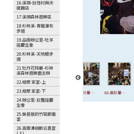
16.溪頭-妖怪村與米
提飯店
17.溪頭森林遊樂區
18.杉林溪-青龍瀑布
步道
19.品極辦公室-牡羊
座慶生會
20.杉林溪-天地眼步
道
21.牡丹花特展-杉林
溪森林遊樂園主辦
22.相聚 家宴-上
23.相聚 家宴-下
靜
60-黑衫暈靜
61-黑衫暈靜
62-黑衫暈靜
63-黑衫暈靜
24.辦公室-巨蟹座慶
坐日
坐日
坐日
坐日
生會
25.吳爸爸的竹筍節邀
宴
26.高瑋澤胡齡云喜宴
(上)