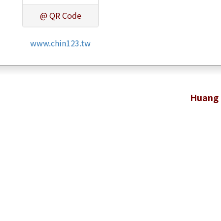
@ QR Code
www.chin123.tw
Huang 