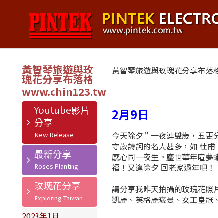
黃智琴旅遊與玫
黃智琴旅遊與玫瑰花分享布落
瑰花分享布落格
Youtube影片
2月9日
分享
今天除夕＂一夜連雙歲，五更
守歲詩詞的名人甚多，如 杜甫
最新分享
感心同一夜生。麈世華年喧夢
福！又逢除夕 回老家過年吧！
玫瑰花分享
請分享我昨天拍攝的玫瑰花照
凱麗、英格麗褒曼、女王皇冠、
2023年1月