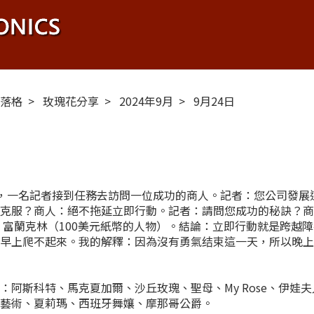
布落格
玫瑰花分享
2024年9月
9月24日
初期，一名記者接到任務去訪問一位成功的商人。記者：您公司發
何克服？商人：絕不拖延立即行動。記者：請問您成功的秘訣？
 富蘭克林（100美元紙幣的人物）。結論：立即行動就是跨越
，早上爬不起來。我的解釋：因為沒有勇氣结束這一天，所以晚
：阿斯科特、馬克夏加爾、沙丘玫瑰、聖母、My Rose、伊
啡藝術、夏莉瑪、西班牙舞孃、摩那哥公爵。