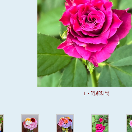
13、貝拉琳達之吻
16、西班牙舞孃
17、摩那哥公爵
2、馬克夏加爾
7、布羅莫火山
9、義大利女孩
14、咖啡藝術
1、阿斯科特
3、沙丘玫瑰
6、伊娃夫人
5、My Rose
11、達芙妮
12、灰騎士
15、夏莉瑪
10、莫內
4、聖母
8、溫暖
18
19
20