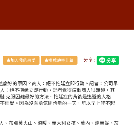
分享 :
加入我的最愛
推薦轉寄此篇
展這麼好的原因？商人：絕不拖延立即行動。記者：公司早
商人：絕不拖延立即行動。記者覺得這個商人很無趣，其
障礙 克服困難最好的方法。拖延症的背後是逃避的人格。
上不睡覺。因為沒有勇氣開啓新的一天，所以早上爬不起
娃夫人、布羅莫火山、溫暖、義大利女孩、莫內、達芙妮、灰