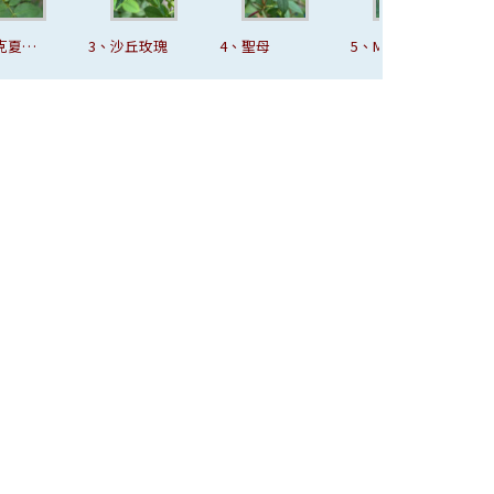
、沙丘玫瑰
4、聖母
5、My Rose
6、伊娃夫人