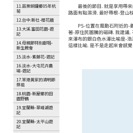
最後的節目. 就是享用帶來的豐
11.苗栗銅鑼鄉05年杭
菊
路面有點濕滑. 最好帶根-登山杖.
12.台中.新社-櫻花牆
PS-位置在風動石附近的-義興
13.大溪.富田花園-遊
著-原住民圖騰的磁磚. 我建議. 
記
來瀑布的銀白色水瀑比喻是-浩瀚
14.母親節特別獻唱-
這樣比喻. 是不是走起來會感覺-很
新生教會
15.淡水-紫藤花-遊記
16.淡水-大屯花卉農
場-遊記
17.笨港黃家的清明節
祭祖
18.桃園-新屋鄉的田
園野鶴
19.宜蘭縣-翠峰湖遊
記
20.宜蘭縣-太平山遊
記