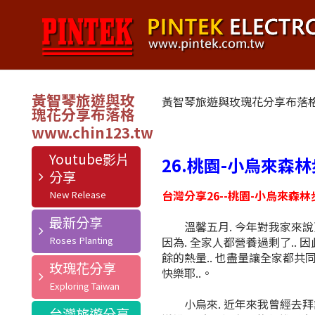
黃智琴旅遊與玫
黃智琴旅遊與玫瑰花分享布落
瑰花分享布落格
Youtube影片
26.桃園-小烏來森
分享
台灣分享26--桃園-小烏來森
最新分享
溫馨五月. 今年對我家來說更是
因為. 全家人都營養過剩了..
餘的熱量.. 也盡量讓全家都共
玫瑰花分享
快樂耶..。
小烏來. 近年來我曾經去拜訪過
台灣旅遊分享