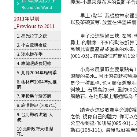
導說-小烏來瀑布區的負離子含量
早上7點半. 我從樹林家裡出發
2011年以前
以及茶碗蒸等. 放置在保溫袋裏面.
_Previous to 2011
車子沿途經過三峽. 左彎. 轉
1. 星光拉丁之夜
勇士-的雕像.. 不知何時被拆掉
2. 小白鷺與夜鷺
民到此賣農產品或當季的水果. 又
3. 淡水櫻花季
(001-05).. 在繼續往前開
4. 綠繡眼成長紀錄
小烏來風景區主要景點有1-小烏來
5. 北縣2004年雁鴨季
溫暖的泉水.. 因此溫泉就被稱為-烏
6. 樹林市2004年幼稚
是令一種風格. 也可順便遊覽吧。
園
斜坡上. 石頭高約5米. 重約6
風動石.. 在地形學上都通稱為
7. 南投縣羊灣茶園
8. 鹿港遊記 (2007年)
踏青步道從收費亭旁邊的觀瀑樓(03
9. 台北縣疏洪道-大
之後. 視你自己的體力. 你可以往
波..
公里後到達-咖啡屋(085-91).
10.北縣政府大樓.蘭
動石(105-111).. 最後就沿
花..