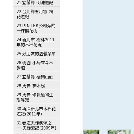
21.宜蘭縣-明池遊記
22.台北縣五月雪-桐
花遊記
23.PINTEK公司旁的
一棵櫻花樹
24.新北市-樹林2011
年的木棉花況
25.好朋友的溫馨菜單
26.桃園-小烏來森林
步道
27.宜蘭縣-棲蘭山莊
28.馬告-神木榜
29.馬告-珍貴植物生
態導覽
30.再探新北市木棉花
遊記(2011年)
31.春遊天梯溪頭之
一-天梯遊記(2009年)