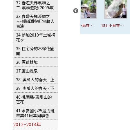
32.春遊天梯溪頭之
二-溪頭遊記(2009年)
33.春遊天梯溪頭之
三-麒麟湖與紅場藝人
來瀑
148-小烏來身
149-小烏來身
150-小烏來身
151-小烏來-
表演
林步道-好漢
林步道-咖啡
林步道-咖啡
風動石
34.參加2010年土城桐
花季
坡
屋
屋
35.住宅旁的木棉花盛
開
36.惠蓀林場
37.廬山溫泉
38. 奧萬大的春天 - 上
39. 奧萬大的春天 - 下
40.桃園縣-東眼山的
芒花
41.永安國小25屆戊班
畢業41周年同學會
2012~2014年